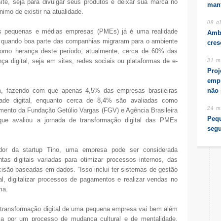
ite, seja para divulgar seus produtos e deixar sua marca no
mant
nimo de existir na atualidade.
08 a
 as pequenas e médias empresas (PMEs) já é uma realidade
Amb
quando boa parte das companhias migraram para o ambiente
cre
Como herança deste período, atualmente, cerca de 60% das
 digital, seja em sites, redes sociais ou plataformas de e-
31 m
Proj
empr
am, fazendo com que apenas 4,5% das empresas brasileiras
não 
ade digital, enquanto cerca de 8,4% são avaliadas como
24 m
ento da Fundação Getúlio Vargas (FGV) e Agência Brasileira
Pequ
 que avaliou a jornada de transformação digital das PMEs
segu
or da startup Tino, uma empresa pode ser considerada
tas digitais variadas para otimizar processos internos, das
isão baseadas em dados. “Isso inclui ter sistemas de gestão
ital, digitalizar processos de pagamentos e realizar vendas no
ma.
e transformação digital de uma pequena empresa vai bem além
a por um processo de mudança cultural e de mentalidade,