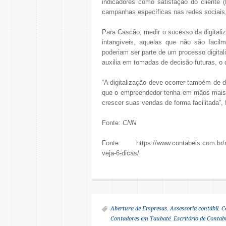
indicadores como satisfação do cliente (
campanhas específicas nas redes sociais
Para Cascão, medir o sucesso da digital
intangíveis, aquelas que não são fac
poderiam ser parte de um processo digital
auxilia em tomadas de decisão futuras, o
“A digitalização deve ocorrer também de d
que o empreendedor tenha em mãos mais 
crescer suas vendas de forma facilitada”, 
Fonte:
CNN
Fonte: https://www.contabeis.com.br/not
veja-6-dicas/
Abertura de Empresas
,
Assessoria contábil
,
C
Contadores em Taubaté
,
Escritório de Contab