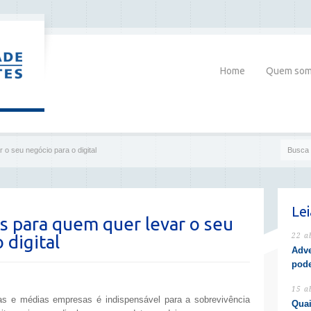
Home
Quem so
 o seu negócio para o digital
Le
as para quem quer levar o seu
 digital
22 a
Adve
pode
15 a
nas e médias empresas é indispensável para a sobrevivência
Quai