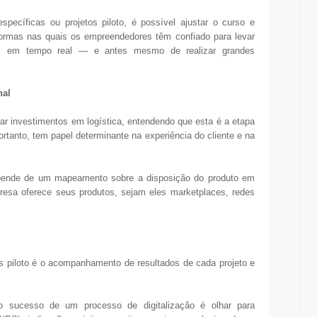
specíficas ou projetos piloto, é possível ajustar o curso e
taformas nas quais os empreendedores têm confiado para levar
e, em tempo real — e antes mesmo de realizar grandes
nal
r investimentos em logística, entendendo que esta é a etapa
rtanto, tem papel determinante na experiência do cliente e na
epende de um mapeamento sobre a disposição do produto em
presa oferece seus produtos, sejam eles marketplaces, redes
os piloto é o acompanhamento de resultados de cada projeto e
 o sucesso de um processo de digitalização é olhar para