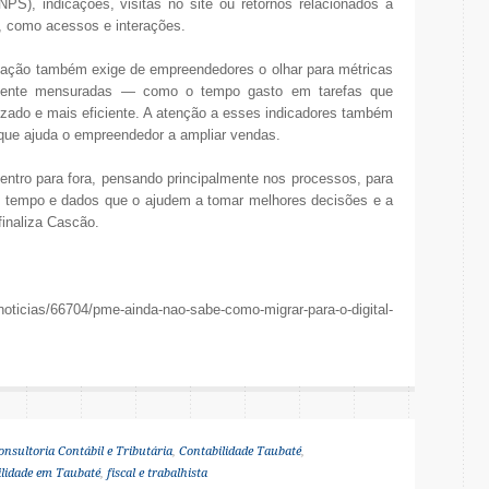
NPS), indicações, visitas no site ou retornos relacionados a
, como acessos e interações.
ização também exige de empreendedores o olhar para métricas
ilmente mensuradas — como o tempo gasto em tarefas que
izado e mais eficiente. A atenção a esses indicadores também
 que ajuda o empreendedor a ampliar vendas.
entro para fora, pensando principalmente nos processos, para
tempo e dados que o ajudem a tomar melhores decisões e a
finaliza Cascão.
icias/66704/pme-ainda-nao-sabe-como-migrar-para-o-digital-
onsultoria Contábil e Tributária
,
Contabilidade Taubaté
,
ilidade em Taubaté
,
fiscal e trabalhista