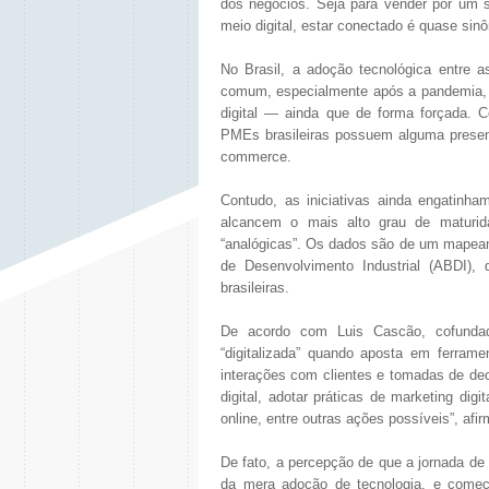
dos negócios. Seja para vender por um s
meio digital, estar conectado é quase sinô
No Brasil, a adoção tecnológica entre
comum, especialmente após a pandemia, 
digital — ainda que de forma forçada. 
PMEs brasileiras possuem alguma presença
commerce.
Contudo, as iniciativas ainda engatinh
alcancem o mais alto grau de maturid
“analógicas”. Os dados são de um mapeam
de Desenvolvimento Industrial (ABDI),
brasileiras.
De acordo com Luis Cascão, cofundad
“digitalizada” quando aposta em ferramen
interações com clientes e tomadas de dec
digital, adotar práticas de marketing dig
online, entre outras ações possíveis”, afir
De fato, a percepção de que a jornada d
da mera adoção de tecnologia, e começ