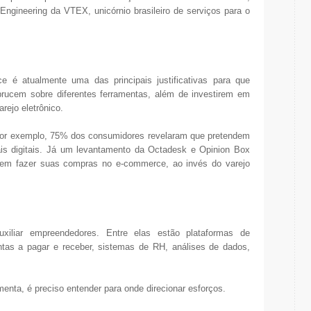
ngineering da VTEX, unicórnio brasileiro de serviços para o
e é atualmente uma das principais justificativas para que
rucem sobre diferentes ferramentas, além de investirem em
rejo eletrônico.
por exemplo, 75% dos consumidores revelaram que pretendem
ais digitais. Já um levantamento da Octadesk e Opinion Box
rem fazer suas compras no e-commerce, ao invés do varejo
uxiliar empreendedores. Entre elas estão plataformas de
ntas a pagar e receber, sistemas de RH, análises de dados,
enta, é preciso entender para onde direcionar esforços.