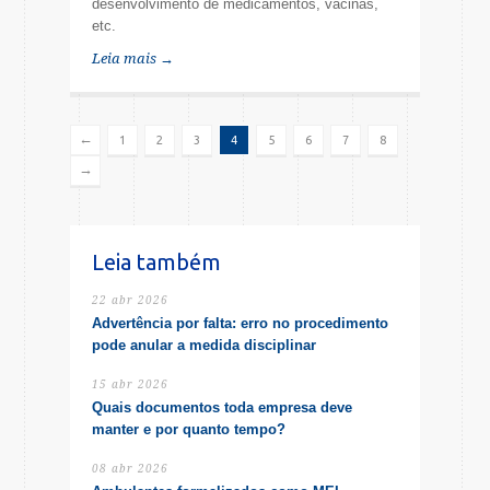
desenvolvimento de medicamentos, vacinas,
etc.
Leia mais →
←
1
2
3
4
5
6
7
8
→
Leia também
22 abr 2026
Advertência por falta: erro no procedimento
pode anular a medida disciplinar
15 abr 2026
Quais documentos toda empresa deve
manter e por quanto tempo?
08 abr 2026